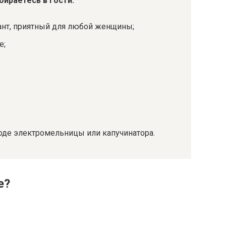
бираетесь в гости:
ант, приятный для любой женщины;
е;
оде электромельницы или капучинатора.
е?