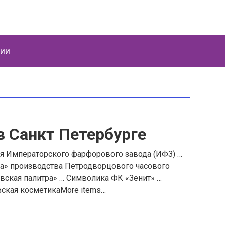
ции
в Санкт Петербурге
я Императорского фарфорового завода (ИФЗ) …
а» производства Петродворцового часового
вская палитра» … Символика ФК «Зенит» …
вская косметикаMore items…