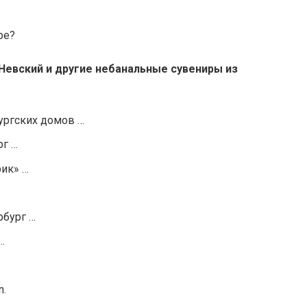
ре?
Невский и другие небанальные сувениры из
ургских домов …
рг …
рик» …
рбург …
…
n.