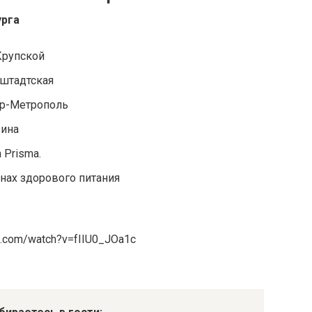
урга
Крупской
нштадтская
р-Метрополь
зина
 Prisma.
нах здорового питания
be.com/watch?v=fIIU0_JOa1c