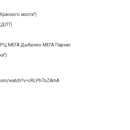
 Красного моста")
(ДЛТ)
 ТРЦ МЕГА Дыбенко МЕГА Парнас
а")
e.com/watch?v=cRLPh7oZAmA