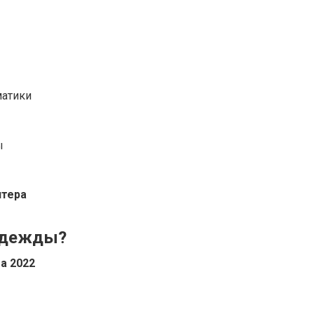
матики
ы
итера
 одежды?
а 2022