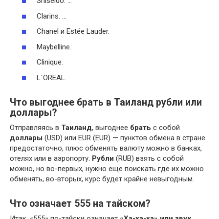
Shiseido. …
Clarins. …
Chanel и Estée Lauder.
Maybelline.
Clinique.
L`OREAL.
Что выгоднее брать в Таиланд рубли или
доллары?
Отправляясь в
Таиланд
, выгоднее
брать
с собой
доллары
(USD) или EUR (EUR) — пунктов обмена в стране
предостаточно, плюс обменять валюту можно в банках,
отелях или в аэропорту.
Рубли
(RUB) взять с собой
можно, но во-первых, нужно еще поискать где их можно
обменять, во-вторых, курс будет крайне невыгодным.
Что означает 555 на тайском?
Итак, «555» по-тайски означает
«Ха-ха-ха» или звук