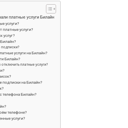
али платные услуги Билайн
ые услуги?
т платные услуги?
х услуг?
 Билайн?
е подписки?
латные услуги на Билайн?
уги Билайн?
 отключить платные услуги?
ги?
писок?
е подписки на Билайн?
х?
 с телефона Билайн?
айн?
моём телефоне?
енные услуги?