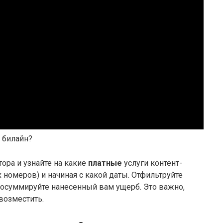
и билайн?
ора и узнайте на какие
платные
услуги контент-
номеров) и начиная с какой даты. Отфильтруйте
росуммируйте нанесенный вам ущерб. Это важно,
возместить.