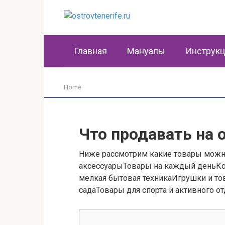
Перейти
к
контенту
Главная
Мануалы
Инструк
Home
Что продавать на 
Ниже рассмотрим какие товары можн
аксессуарыТовары на каждый деньКос
мелкая бытовая техникаИгрушки и тов
садаТовары для спорта и активного о