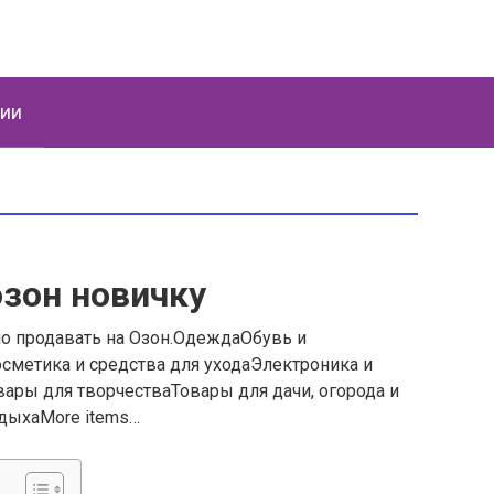
ции
озон новичку
о продавать на Озон.ОдеждаОбувь и
метика и средства для уходаЭлектроника и
ары для творчестваТовары для дачи, огорода и
тдыхаMore items…