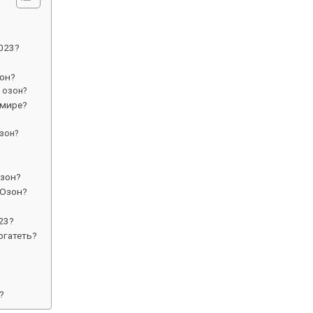
023?
зон?
 озон?
 мире?
озон?
Озон?
 Озон?
?
23?
огатеть?
?