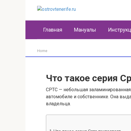
Перейти
к
контенту
Главная
Мануалы
Инструк
Home
Что такое серия С
СРТС — небольшая заламинированная 
автомобиле и собственнике. Она выд
владельца.