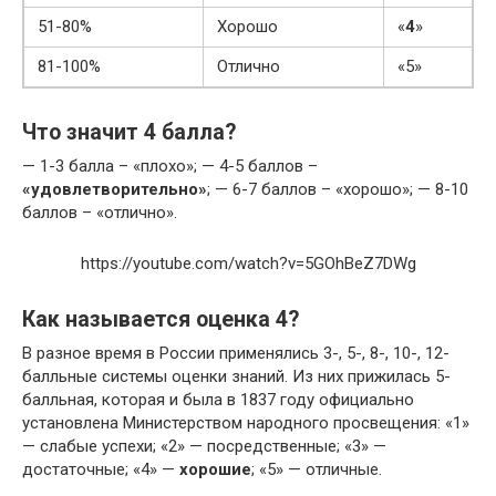
51-80%
Хорошо
«
4
»
81-100%
Отлично
«5»
Что значит 4 балла?
— 1-3 балла – «плохо»; — 4-5 баллов –
«удовлетворительно»
; — 6-7 баллов – «хорошо»; — 8-10
баллов – «отлично».
https://youtube.com/watch?v=5GOhBeZ7DWg
Как называется оценка 4?
В разное время в России применялись 3-, 5-, 8-, 10-, 12-
балльные системы оценки знаний. Из них прижилась 5-
балльная, которая и была в 1837 году официально
установлена Министерством народного просвещения: «1»
— слабые успехи; «2» — посредственные; «3» —
достаточные; «4» —
хорошие
; «5» — отличные.