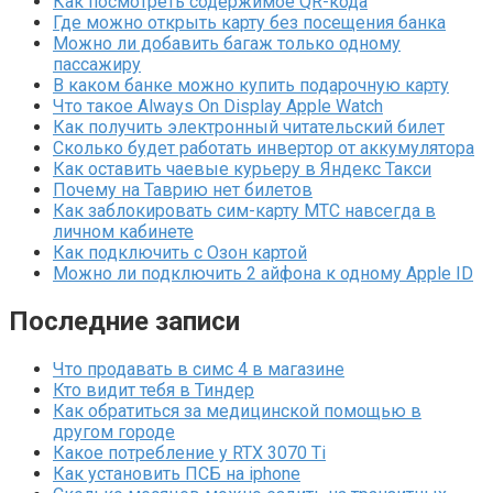
Как посмотреть содержимое QR-кода
Где можно открыть карту без посещения банка
Можно ли добавить багаж только одному
пассажиру
В каком банке можно купить подарочную карту
Что такое Always On Display Apple Watch
Как получить электронный читательский билет
Сколько будет работать инвертор от аккумулятора
Как оставить чаевые курьеру в Яндекс Такси
Почему на Таврию нет билетов
Как заблокировать сим-карту МТС навсегда в
личном кабинете
Как подключить с Озон картой
Можно ли подключить 2 айфона к одному Apple ID
Последние записи
Что продавать в симс 4 в магазине
Кто видит тебя в Тиндер
Как обратиться за медицинской помощью в
другом городе
Какое потребление у RTX 3070 Ti
Как установить ПСБ на iphone