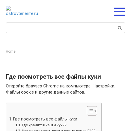
Перейти
к
контенту
Поиск:
Home
Где посмотреть все файлы куки
Откройте браузер Chrome на компьютере. Настройки.
Файлы cookie и другие данные сайтов.
Где посмотреть все файлы куки
Где хранятся кэш и куки?
Как посмотреть куки в хроме через F12?