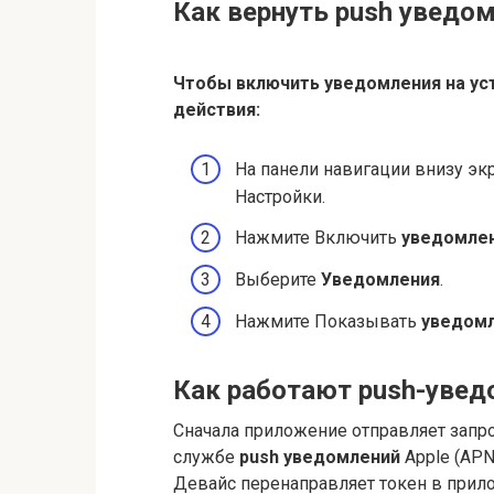
Как вернуть push уведо
Чтобы включить
уведомления
на ус
действия:
На панели навигации внизу э
Настройки.
Нажмите Включить
уведомле
Выберите
Уведомления
.
Нажмите Показывать
уведом
Как работают push-увед
Сначала приложение отправляет запро
службе
push уведомлений
Apple (APN
Девайс перенаправляет токен в прило