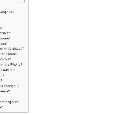
 айфоне?
S?
ления?
ефоне?
ения?
ения на айфон?
 телефоне?
лефоне?
ия на iPhone?
на айфон?
OS?
я?
на телефон?
ления?
а телефоне?
я?