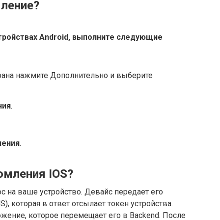
мление?
тройствах Android, выполните следующие
крана нажмите Дополнительно и выберите
ния
.
ления
.
омления IOS?
с на ваше устройство. Девайс передает его
S), которая в ответ отсылает токен устройства.
жение, которое перемещает его в Backend. После