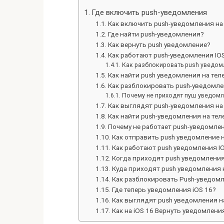
Где включить push-уведомления
Как включить push-уведомления на
Где найти push-уведомления?
Как вернуть push уведомление?
Как работают push-уведомления IO
Как разблокировать push уведом
Как найти push уведомления на тел
Как разблокировать push-уведомл
Почему не приходят пуш уведомл
Как выглядят push-уведомления на
Как найти push-уведомления на те
Почему не работает push-уведомлен
Как отправить push уведомление 
Как работают push уведомления I
Когда приходят push уведомлени
Куда приходят push уведомления 
Как разблокировать Push-уведом
Где теперь уведомления iOS 16?
Как выглядят push уведомления н
Как на iOS 16 Вернуть уведомлени