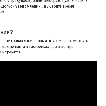
зделе «Предупреждения» выберите нужный стиль
 «Допуск
уведомлений
», выберите время
ию.
ения?
ефоне хранятся
в его памяти
. Их можно смахнуть
ок можно найти в настройках, где в центре
 и хранятся.