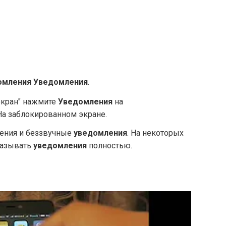
омления
Уведомления
.
экран" нажмите
Уведомления
на
На заблокированном экране.
ения и беззвучные
уведомления
. На некоторых
казывать
уведомления
полностью.