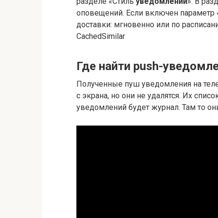
разделе «Стиль
уведомлений
». В ра
оповещений. Если включен параметр
доставки: мгновенно или по расписан
CachedSimilar
Где найти push-уведомл
Полученные пуш уведомления на тел
с экрана, но они не удалятся. Их спис
уведомлений будет журнал. Там то они