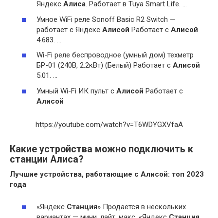
Яндекс
Алиса
. Работает в Tuya Smart Life. …
Умное WiFi реле Sonoff Basic R2 Switch —
работает с Яндекс
Алисой
Работает с
Алисой
4.683. …
Wi-Fi реле беспроводное (умный дом) техметр
БР-01 (240В, 2.2кВт) (Белый) Работает с
Алисой
5.01. …
Умный Wi-Fi ИК пульт с
Алисой
Работает с
Алисой
https://youtube.com/watch?v=T6WDYGXVfaA
Какие устройства можно подключить к
станции Алиса?
Лучшие устройства, работающие с
Алисой
: топ 2023
года
«Яндекс
Станция
» Продается в нескольких
вариантах — мини, лайт, макс, «Яндекс
Станция