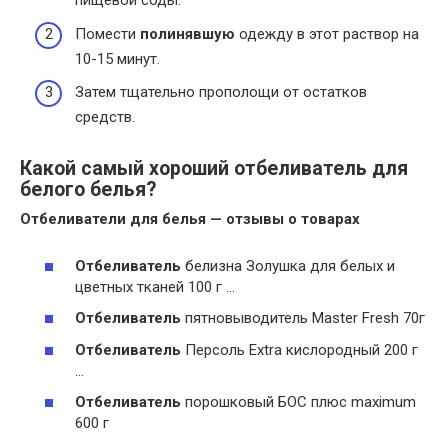
пищевой соды.
Помести
полинявшую
одежду в этот раствор на
10-15 минут.
Затем тщательно прополощи от остатков
средств.
Какой самый хороший отбеливатель для
белого белья?
Отбеливатели
для
белья
— отзывы о товарах
Отбеливатель
белизна Золушка для белых и
цветных тканей 100 г …
Отбеливатель
пятновыводитель Master Fresh 70г
Отбеливатель
Персоль Extra кислородный 200 г
…
Отбеливатель
порошковый БОС плюс maximum
600 г