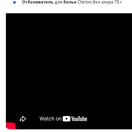
Отбеливатель
для
белья
Chirton без хлора 75 г