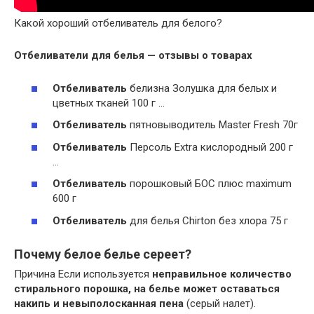
Какой хороший отбеливатель для белого?
Отбеливатели
для белья — отзывы о товарах
Отбеливатель
белизна Золушка для белых и
цветных тканей 100 г …
Отбеливатель
пятновыводитель Master Fresh 70г
Отбеливатель
Персоль Extra кислородный 200 г
…
Отбеливатель
порошковый БОС плюс maximum
600 г
Отбеливатель
для белья Chirton без хлора 75 г
Почему белое белье сереет?
Причина Если используется
неправильное количество
стирального порошка, на белье может оставаться
накипь и невыполосканная пена
(серый налет).