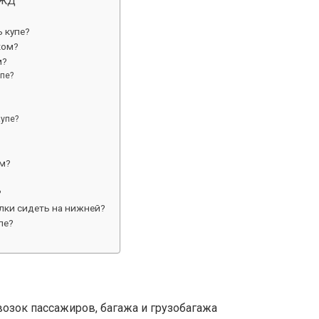
РЖД
 купе?
ком?
м?
пе?
купе?
ом?
?
лки сидеть на нижней?
пе?
озок пассажиров, багажа и грузобагажа