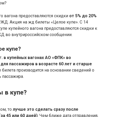
ком?
го вагона предоставляются скидки
от 5% до 20%
РЖД. Акция на жд билеты «Целое купе». С 14
 купе купейного вагона предоставляются скидки к
ЖД во внутрироссийском сообщении.
ое купе?
г.
в купейных вагонах АО «ФПК» во
ля пассажиров в возрасте 60 лет и старше
е билета производится на основании сведений о
 пассажира.
ы в купе?
ом, то
лучше это сделать сразу после
а 45 или 60 дней)
. Чем ближе дата отправления,