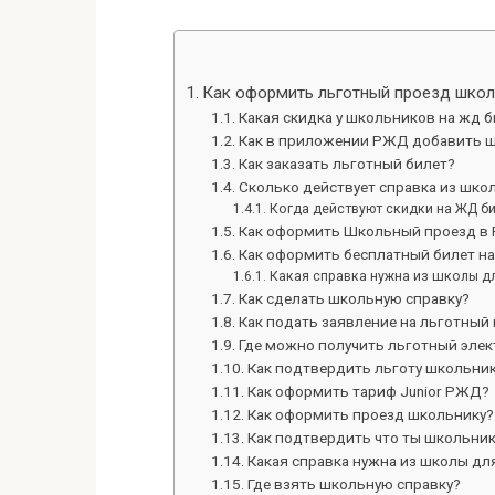
Как оформить льготный проезд шко
Какая скидка у школьников на жд 
Как в приложении РЖД добавить 
Как заказать льготный билет?
Сколько действует справка из шк
Когда действуют скидки на ЖД б
Как оформить Школьный проезд в
Как оформить бесплатный билет н
Какая справка нужна из школы д
Как сделать школьную справку?
Как подать заявление на льготный
Где можно получить льготный эле
Как подтвердить льготу школьни
Как оформить тариф Junior РЖД?
Как оформить проезд школьнику?
Как подтвердить что ты школьни
Какая справка нужна из школы дл
Где взять школьную справку?