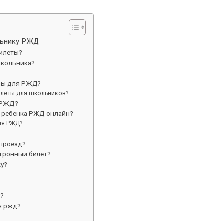
льнику РЖД
билеты?
школьника?
олы для РЖД?
илеты для школьников?
 РЖД?
а ребенка РЖД онлайн?
ля РЖД?
 проезд?
ктронный билет?
ку?
к?
я ржд?