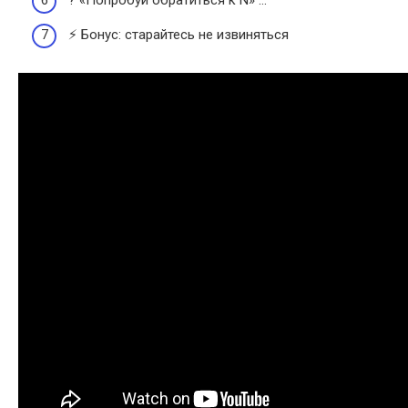
? «Попробуй обратиться к N» …
⚡️ Бонус: старайтесь не извиняться