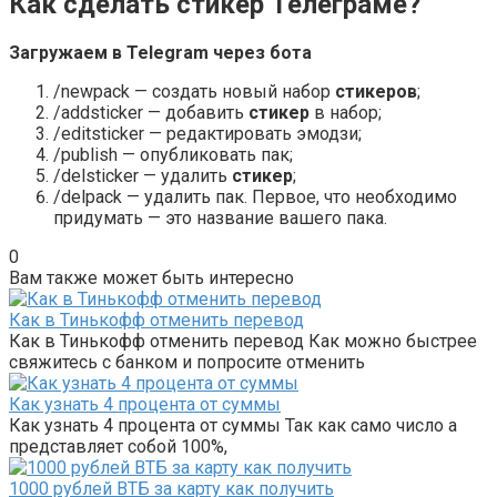
Как сделать стикер Телеграме?
Загружаем в
Telegram
через бота
/newpack — создать новый набор
стикеров
;
/addsticker — добавить
стикер
в набор;
/editsticker — редактировать эмодзи;
/publish — опубликовать пак;
/delsticker — удалить
стикер
;
/delpack — удалить пак. Первое, что необходимо
придумать — это название вашего пака.
0
Вам также может быть интересно
Как в Тинькофф отменить перевод
Как в Тинькофф отменить перевод Как можно быстрее
свяжитесь с банком и попросите отменить
Как узнать 4 процента от суммы
Как узнать 4 процента от суммы Так как само число а
представляет собой 100%,
1000 рублей ВТБ за карту как получить