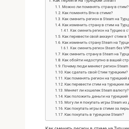
Как перейти на турецкий Steam
Можно ли поменять страну в стим?
Как поменять Впн в стиме?
Как сменить регион в Steam на Тур
Как изменить страну в стим на Тур
Как сменить регион на Турцию в с
Как перевести свой аккаунт стим в
Как изменить страну Steam на Турц
Как сменить регион Steam без VP
Как сменить страну в Steam на Тур
Как обойти недоступно в вашей стр
Почему люди меняют регион Steam
Как сделать свой Стим турецким?
Как поменять регион на турецкий 
Как перевести стим на турецкие л
Меняет ли кошелек Steam валюту?
Как положить деньги на турецкий
Могу ли я покупать игры Steam из
Как покупать игры в стиме за лир
Как покупать в турецком Steam?
Как сменить регион в стиме на Турци