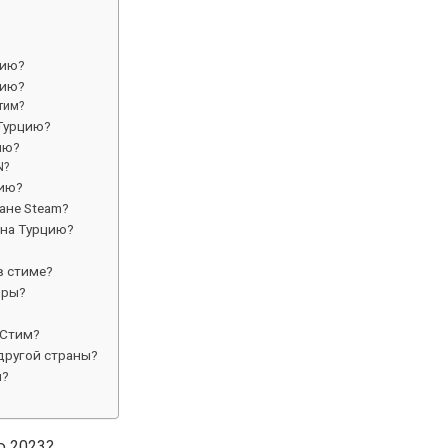
цию?
цию?
тим?
 Турцию?
ию?
N?
цию?
ане Steam?
 на Турцию?
в стиме?
иры?
 Стим?
 другой страны?
ы?
ю 2023?