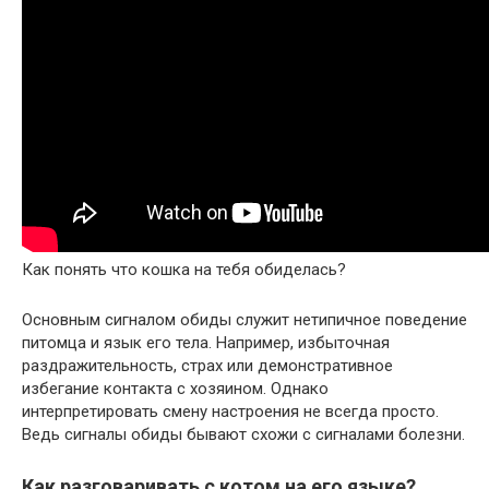
Как понять что кошка на тебя обиделась?
Основным сигналом обиды служит нетипичное поведение
питомца и язык его тела. Например, избыточная
раздражительность, страх или демонстративное
избегание контакта с хозяином. Однако
интерпретировать смену настроения не всегда просто.
Ведь сигналы обиды бывают схожи с сигналами болезни.
Как разговаривать с котом на его языке?