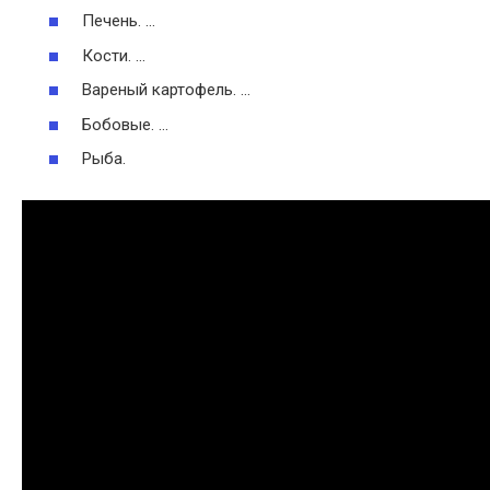
Печень. …
Кости. …
Вареный картофель. …
Бобовые. …
Рыба.