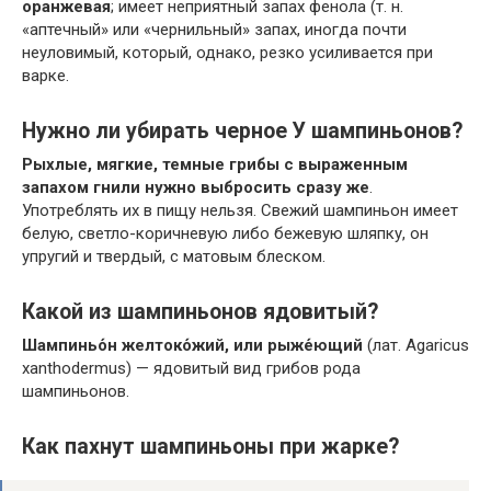
оранжевая
; имеет неприятный запах фенола (т. н.
«аптечный» или «чернильный» запах, иногда почти
неуловимый, который, однако, резко усиливается при
варке.
Нужно ли убирать черное У шампиньонов?
Рыхлые, мягкие, темные грибы с выраженным
запахом гнили нужно выбросить сразу же
.
Употреблять их в пищу нельзя. Свежий шампиньон имеет
белую, светло-коричневую либо бежевую шляпку, он
упругий и твердый, с матовым блеском.
Какой из шампиньонов ядовитый?
Шампиньо́н желтоко́жий, или рыже́ющий
(лат. Agaricus
xanthodermus) — ядовитый вид грибов рода
шампиньонов.
Как пахнут шампиньоны при жарке?