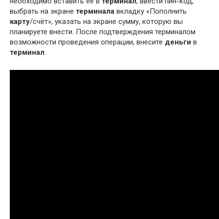
необходимо вставить её в
терминал
, ввести пин-код,
выбрать на экране
терминала
вкладку «Пополнить
карту
/счёт», указать на экране сумму, которую вы
планируете внести. После подтверждения терминалом
возможности проведения операции, внесите
деньги
в
терминал
.