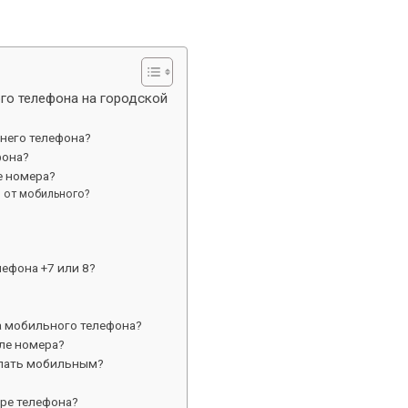
го телефона на городской
него телефона?
фона?
е номера?
 от мобильного?
ефона +7 или 8?
 мобильного телефона?
але номера?
елать мобильным?
ере телефона?