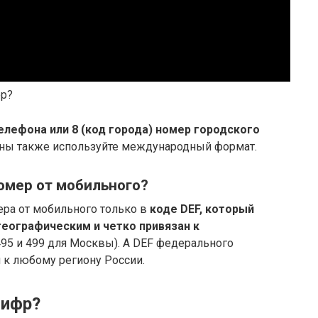
ер?
елефона или 8 (код города) номер городского
раны также используйте международный формат.
омер от мобильного?
ера от мобильного только в
коде DEF, который
географическим и четко привязан к
495 и 499 для Москвы). А DEF федерального
 к любому региону России.
цифр?