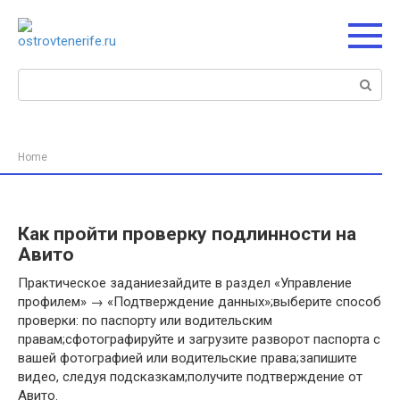
Перейти
к
контенту
Поиск:
Home
Как пройти проверку подлинности на
Авито
Практическое заданиезайдите в раздел «Управление
профилем» → «Подтверждение данных»;выберите способ
проверки: по паспорту или водительским
правам;сфотографируйте и загрузите разворот паспорта с
вашей фотографией или водительские права;запишите
видео, следуя подсказкам;получите подтверждение от
Авито.