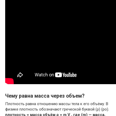
Чему равна масса через объем?
Плотность равна отношению массы тела к его объёму. В
физике плотность обозначают греческой буквой (ρ) (ро).
плотность = масса объём ρ = m V , где (m) — масса,