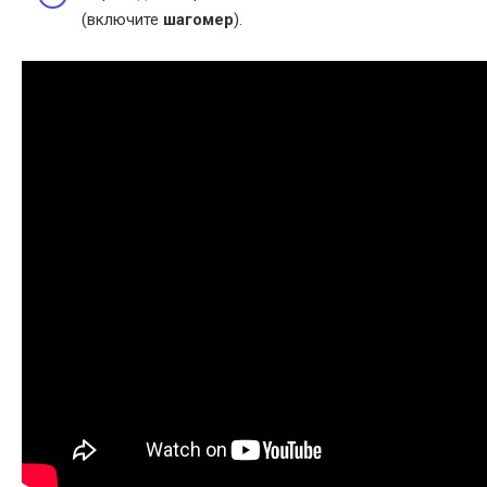
(включите
шагомер
).