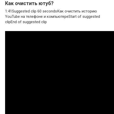
Как очистить ютуб?
1:41Suggested clip 60 secondsКак очистить историю
YouTube на телефоне и компьютереStart of suggested
clipEnd of suggested clip