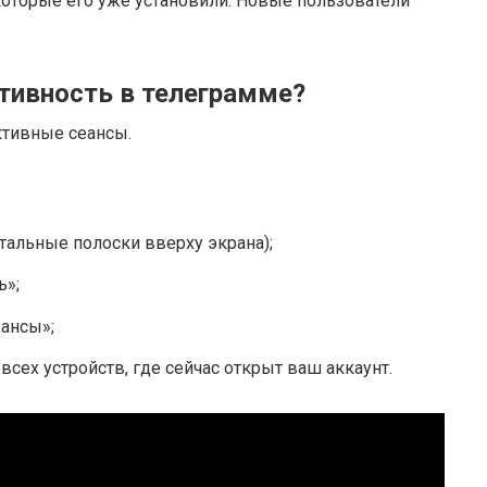
 которые его уже установили. Новые пользователи
тивность в телеграмме?
ктивные сеансы.
нтальные полоски вверху экрана);
ь»;
еансы»;
всех устройств, где сейчас открыт ваш аккаунт.