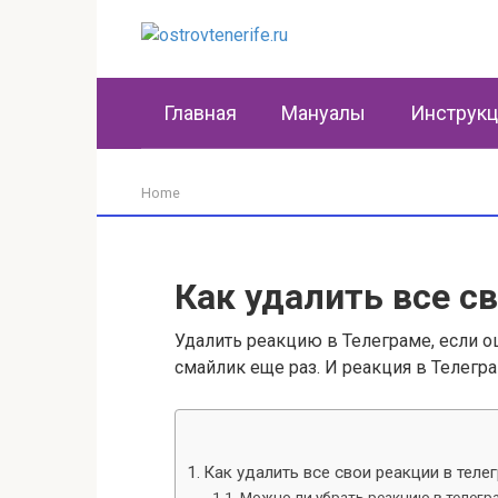
Перейти
к
контенту
Главная
Мануалы
Инструк
Home
Как удалить все с
Удалить реакцию в Телеграме, если 
смайлик еще раз. И реакция в Телегра
Как удалить все свои реакции в теле
Можно ли убрать реакцию в телегр