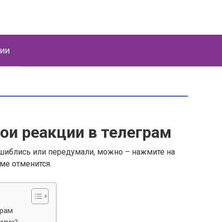
ции
вои реакции в телеграм
ошиблись или передумали, можно – нажмите на
ме отменится.
грам
амме?