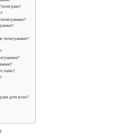
 Телеграм?
е?
 телеграмме?
грамме?
 в телеграмме?
?
леграмме?
рамме?
л лайк?
?
грам для всех?
?