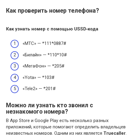
Как проверить номер телефона?
Как узнать
номер
с помощью USSD‐кода
«МТС» — *111*0887#
«Билайн» — *110*10#
«МегаФон» — *205#
«Yota» — *103#
«Tele2» — *201#
Можно ли узнать кто звонил с
незнакомого номера?
В App Store и Google Play есть несколько разных
приложений, которые помогают определить владельцев
неизвестных номеров. Одним из них является
Truecaller
.