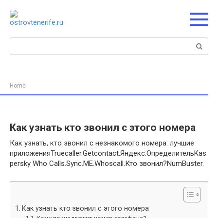
Перейти
к
контенту
Поиск:
Home
Как узнать кто звонил с этого номера
Как узнать, кто звонил с незнакомого номера: лучшие
приложенияTruecaller.Getcontact.Яндекс.ОпределительKas
persky Who Calls.Sync.ME.Whoscall.Кто звонил?NumBuster.
Как узнать кто звонил с этого номера