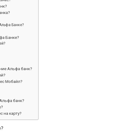
анк?
анка?
 Альфа Банке?
фа Банке?
ей?
ние Альфа банк?
ей?
нес Мобайл?
 Альфа банк?
у?
с на карту?
е?