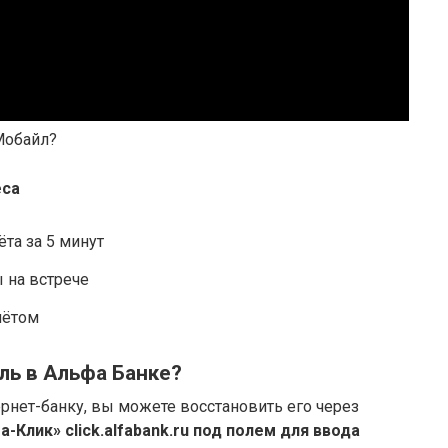
Мобайл?
еса
та за 5 минут
 на встрече
чётом
оль в Альфа Банке?
ернет-банку, вы можете восстановить его через
-Клик» click.alfabank.ru под полем для ввода