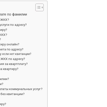
лате по фамилии
о ЖКХ?
услуги по адресу?
тиру?
ЖКХ?
?
тиру онлайн?
ета по адресу?
у если нет квитанции?
а ЖКХ по адресу?
ия за квартплату?
а квартиру?
милии?
и?
оплаты коммунальных услуг?
у без квитанции?
иру?