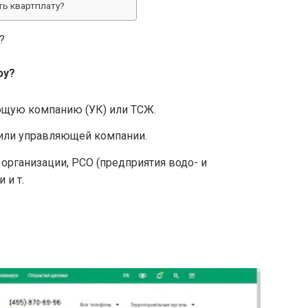
ть квартплату?
?
ру
?
ющую компанию (УК) или ТСЖ.
 или управляющей компании.
рганизации, РСО (предприятия водо- и
 и т.
.