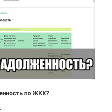
енность по ЖКХ?
и.