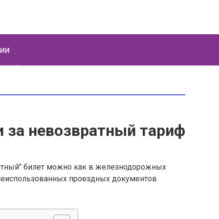
ции
и за невозвратный тариф
атный" билет можно как в железнодорожных
ат неиспользованных проездных документов