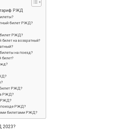
й тариф РЖД
билеты?
тный билет РЖД?
 билет РЖД?
 билет на возвратный?
ратный?
билеты на поезд?
 билет?
ржд?
РЖД?
ы?
 билет РЖД?
на РЖД?
а РЖД?
в поезде РЖД?
ными билетами РЖД?
Д 2023?