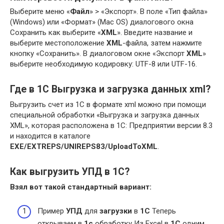
Выберите меню «
Файл
» > «Экспорт». В поле «Тип файла»
(Windows) или «Формат» (Mac OS) диалогового окна
Сохранить как выберите «
XML
». Введите название и
выберите местоположение
XML
-файла, затем нажмите
кнопку «Сохранить». В диалоговом окне «Экспорт
XML
»
выберите необходимую кодировку: UTF-8 или UTF-16.
Где в 1С Выгрузка и загрузка данных xml?
Выгрузить счет из 1С в формате xml можно при помощи
специальной обработки «Выгрузка и загрузка данных
XML», которая расположена в 1С: Предприятии версии 8.3
и находится в каталоге
EXE/EXTREPS/UNIREPS83/UploadToXML
.
Как выгрузить УПД в 1С?
Взял вот такой стандартный вариант:
Пример
УПД
для
загрузки
в
1С
Теперь
открываем в
1с
обработку Из Excel в
1С
одним