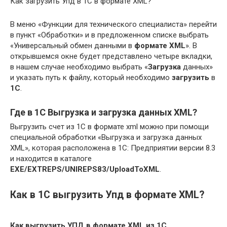
Как загрузить Упд в 1С в формате XML?
В меню «Функции для технического специалиста» перейти
в пункт «Обработки» и в предложенном списке выбрать
«Универсальный обмен данными в
формате XML
». В
открывшемся окне будет представлено четыре вкладки,
в нашем случае необходимо выбрать «
Загрузка
данных»
и указать путь к файлу, который необходимо
загрузить
в
1С
.
Где в 1С Выгрузка и загрузка данных XML?
Выгрузить счет из 1С в формате xml можно при помощи
специальной обработки «Выгрузка и загрузка данных
XML», которая расположена в 1С: Предприятии версии 8.3
и находится в каталоге
EXE/EXTREPS/UNIREPS83/UploadToXML
.
Как в 1С выгрузить Упд в формате XML?
Как
выгрузить УПД в формате XML
из
1С