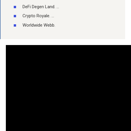
DeFi Degen Land. …
Crypto Royale. …
Worldwide Webb.