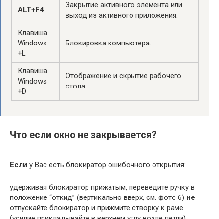
Закрытие активного элемента или
ALT+F4
выход из активного приложения.
Клавиша
Windows
Блокировка компьютера.
+L
Клавиша
Отображение и скрытие рабочего
Windows
стола.
+D
Что если окно не закрывается?
Если
у Вас есть блокиратор ошибочного открытия:
удерживая блокиратор прижатым, переведите ручку в
положение “откид” (вертикально вверх, см. фото 6)
не
отпускайте блокиратор и прижмите створку к раме
(усилие прикладывайте в верхнем углу возле петли)