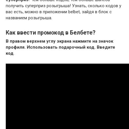
получить суперприз розыгрыша! Узнать, сколько кодов у
вас есть, можно в приложении belbet, зайдя в блок с
названием розыгрыша.
Как ввести промокод в Белбете?
В правом верхнем углу экрана нажмите на значок
профиля.
Использовать подарочный код.
Введите
код
.