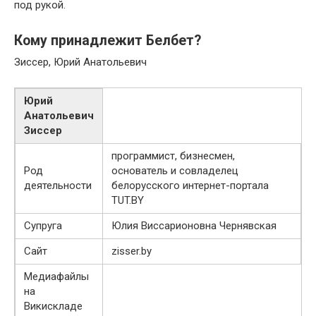
под рукой.
Кому принадлежит Белбет?
Зиссер, Юрий Анатольевич
Юрий
Анатольевич
Зиссер
программист, бизнесмен,
Род
основатель и совладелец
деятельности
белорусского интернет-портала
TUT.BY
Супруга
Юлия Виссарионовна Чернявская
Сайт
zisser.by
Медиафайлы
на
Викискладе