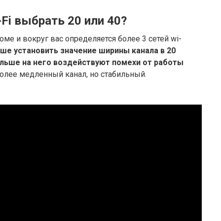
Fi выбрать 20 или 40?
ме и вокруг вас определяется более 3 сетей wi-
чше установить значение ширины канала в 20
больше на него воздействуют помехи от работы
более медленный канал, но стабильный.