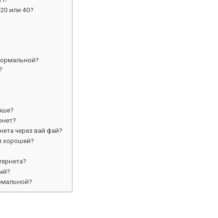
 20 или 40?
 нормальной?
?
чше?
рнет?
нета через вай фай?
ся хорошей?
тернета?
ый?
ормальной?