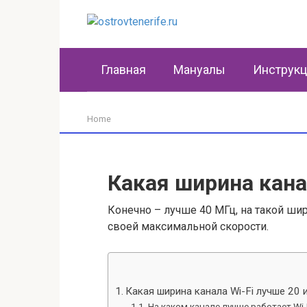
Перейти
к
контенту
Главная
Мануалы
Инструк
Home
Какая ширина кана
Конечно – лучше 40 МГц, на такой шири
своей максимальной скорости.
Какая ширина канала Wi-Fi лучше 20 
На каком канале лучше работает Wi-