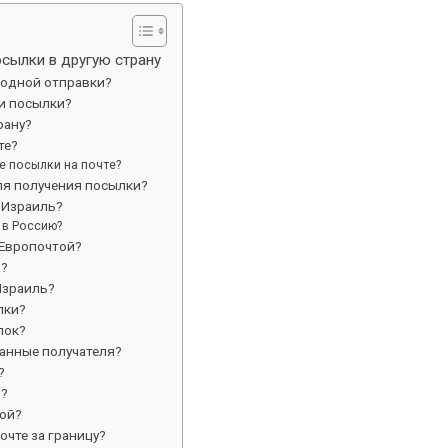
сылки в другую страну
одной отправки?
и посылки?
рану?
те?
 посылки на почте?
ля получения посылки?
 Израиль?
 в Россию?
 Европочтой?
й?
Израиль?
лки?
лок?
анные получателя?
?
й?
той?
очте за границу?