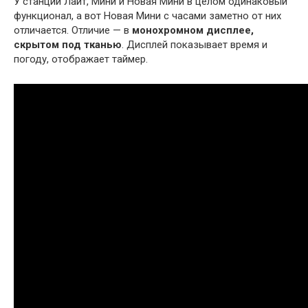
У станций Лайт, Мини и Новая Мини в целом одинаковый
функционал, а вот Новая Мини с часами заметно от них
отличается. Отличие — в
монохромном дисплее,
скрытом под тканью
. Дисплей показывает время и
погоду, отображает таймер.