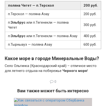
поляна Чегет — п.Терскол
200 руб.
п.Терскол — поляна Азау
200 руб.
п.
Эльбрус
или п.Тегенекли — поляна
300 руб.
Чегет
п.
Эльбрус
или п.Тегенекли — поляна Азау
400 руб.
п.Тырныауз — поляна Азау
600 руб.
Какое море в городе Минеральные Воды?
Село Ольгинка (Краснодарский край) – отличное место
для летнего отдыха на побережье
Черного моря
!
0
Вам также может быть интересно