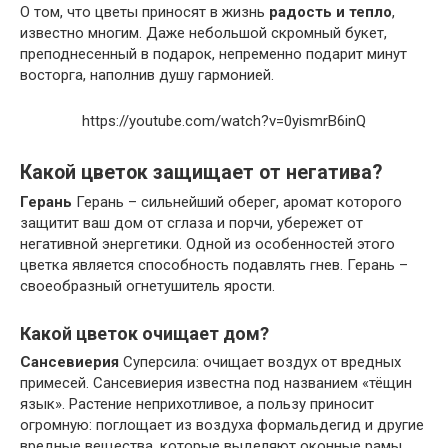
О том, что цветы приносят в жизнь
радость и тепло
,
известно многим. Даже небольшой скромный букет,
преподнесенный в подарок, непременно подарит минут
восторга, наполнив душу гармонией.
https://youtube.com/watch?v=0yismrB6inQ
Какой цветок защищает от негатива?
Герань
Герань – сильнейший оберег, аромат которого
защитит ваш дом от сглаза и порчи, убережет от
негативной энергетики. Одной из особенностей этого
цветка является способность подавлять гнев. Герань –
своеобразный огнетушитель ярости.
Какой цветок очищает дом?
Сансевиерия
Суперсила: очищает воздух от вредных
примесей. Сансевиерия известна под названием «тёщин
язык». Растение неприхотливое, а пользу приносит
огромную: поглощает из воздуха формальдегид и другие
вредные вещества, которые выделяют оконные рамы,