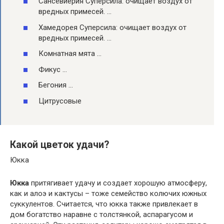
Сансевиерия Суперсила: очищает воздух от
вредных примесей. …
Хамедорея Суперсила: очищает воздух от
вредных примесей. …
Комнатная мята …
Фикус …
Бегония …
Цитрусовые
Какой цветок удачи?
Юкка
Юкка
притягивает удачу и создает хорошую атмосферу,
как и алоэ и кактусы – тоже семейство колючих южных
суккулентов. Считается, что юкка также привлекает в
дом богатство наравне с толстянкой, аспарагусом и