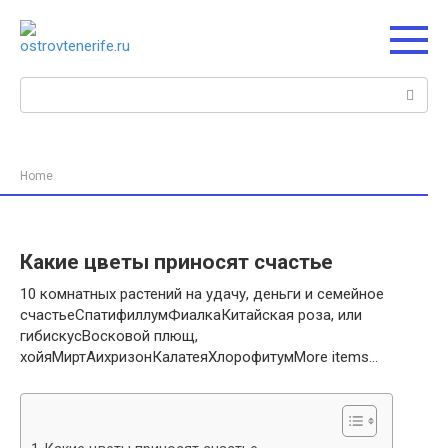
Перейти
к
контенту
Поиск:
Home
Какие цветы приносят счастье
10 комнатных растений на удачу, деньги и семейное
счастьеСпатифиллумФиалкаКитайская роза, или
гибискусВосковой плющ,
хойяМиртАихризонКалатеяХлорофитумMore items…