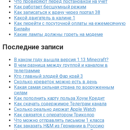
Что проверяют перед постановкой на учет
Как работает бесшумный режим
Как записаться к врачу через портал 38
Какой двигатель в калине 1
Как перейти с посуточной оплаты на ежемесячную
Билайн
Какие лампы должны гореть на модеме
Последние записи
В каком году вышла версия 1.13 Minecraft?
В чем разница между группой и каналом в
телеграмме
Кто главный злодей Фар край 3
Сколько креветок можно есть в день
Какая самая сильная страна по вооруженным
силам
Как пополнить карту польза Хоум Кредит
Как скачать содержимое Телеграм канала
Сколько реально держат Apple Watch
Как связатся с оператором Триколор
Что можно отправлять письмом 1 класса
Как заказать H&M из Германии в Россию