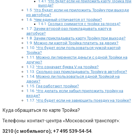
Что будет если не приложить карту Тройка при
выходе?
Что будет если не приложить Тройку при выходе
из автобуса?
Чем единый отличается от тройки?
Сколько снимается с тройки за проезд?
Зачем второй раз прикладывать карту в
автобусе?
Зачем прикладывать карту Тройку при выходе?
Можно ли картой Тройка платить за двоих?
Что будет если пользоваться чужой картой
Тройка?
Можно ли перенести деньги с одной Тройки на
другую?
Что означает буква V на тройке?
Сколько раз прикладывать Тройку в автобусе?
Можно ли пользоваться одной Тройкой на
двоих?
Где работают тройки?
Что делать если забыл приложить тройку на
входе?
Что будет если не завершить поездку на тройке?
Куда обращаться по карте Тройка?
Телефоны контакт-центра «Московский транспорт»:
3210 (с мобильного);
+7 495 539-54-54
.