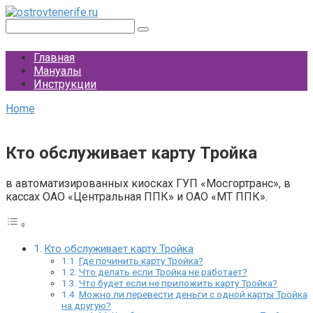
Перейти
к
Поиск:
контенту
Главная
Мануалы
Инструкции
Home
Кто обслуживает карту Тройка
в автоматизированных киосках ГУП «Мосгортранс», в
кассах ОАО «Центральная ППК» и ОАО «МТ ППК».
Кто обслуживает карту Тройка
Где починить карту Тройка?
Что делать если Тройка не работает?
Что будет если не приложить карту Тройка?
Можно ли перевести деньги с одной карты Тройка
на другую?