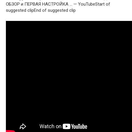
ОБЗОР и ПЕРВАЯ НАСТРОЙКА … — YouTubeStart of
suggested clipEnd of suggested clip