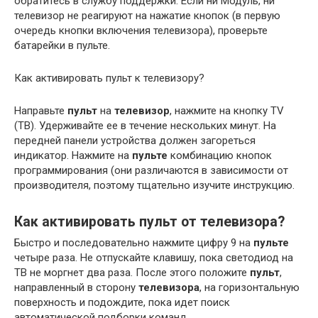
обратитесь в службу поддержки. Если ни Модуль, ни
телевизор не реагируют на нажатие кнопок (в первую
очередь кнопки включения телевизора), проверьте
батарейки в пульте.
Как активировать пульт к телевизору?
Направьте
пульт
на
телевизор
, нажмите на кнопку TV
(ТВ). Удерживайте ее в течение нескольких минут. На
передней панели устройства должен загореться
индикатор. Нажмите на
пульте
комбинацию кнопок
программирования (они различаются в зависимости от
производителя, поэтому тщательно изучите инструкцию.
Как активировать пульт от телевизора?
Быстро и последовательно нажмите цифру 9 на
пульте
четыре раза. Не отпускайте клавишу, пока светодиод на
ТВ не моргнет два раза. После этого положите
пульт
,
направленный в сторону
телевизора
, на горизонтальную
поверхность и подождите, пока идет поиск
автоматической подборки команд.