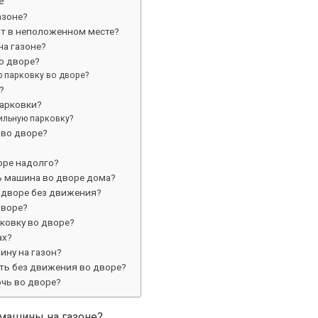
е
азоне?
ит в неположенном месте?
на газоне?
о дворе?
 парковку во дворе?
?
парковки?
ильную парковку?
 во дворе?
оре надолго?
ь машина во дворе дома?
 дворе без движения?
дворе?
ковку во дворе?
ах?
ину на газон?
ть без движения во дворе?
чь во дворе?
машины на газоне?