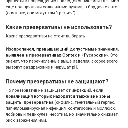
привести к повреждению), на подоконнике или где-либо
еще под прямыми солнечными лучами, в бардачке авто
(опять же, они могут там “греться”).
Какие презервативы не использовать?
Какие презервативы не стоит выбирать
Изопропанол, превышающий допустимые значения,
выявлен в презервативах Contex и «Гусарские»
. Это
значит, что перечисленные выше изделия, скорее всего,
вызовут раздражение и нарушат рН.
Почему презервативы не защищают?
Но презерватив не защищает от инфекций,
если
локализация которых находится также вне зоны
защиты презерватива
(сифилис, генитальный герпес,
папилломавирусная инфекция, контагиозный моллюск,
лобковый педикулез, чесотка), но значительно снижает
риск заражения ими.