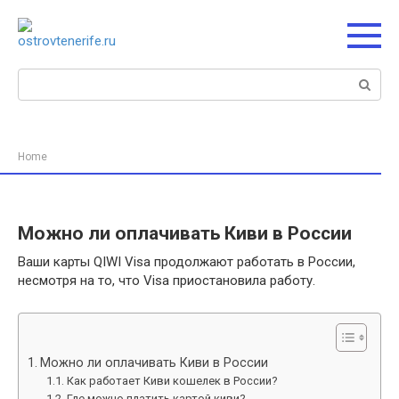
Перейти
к
контенту
Поиск:
Home
Можно ли оплачивать Киви в России
Ваши карты QIWI Visa продолжают работать в России,
несмотря на то, что Visa приостановила работу.
Можно ли оплачивать Киви в России
Как работает Киви кошелек в России?
Где можно платить картой киви?