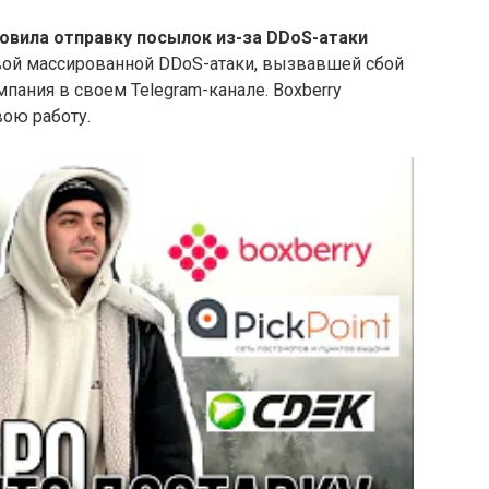
овила отправку посылок из-за DDoS-атаки
твой массированной DDoS-атаки, вызвавшей сбой
пания в своем Telegram-канале. Boxberry
ою работу.