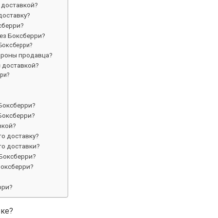
 доставкой?
доставку?
сберри?
рез Боксберри?
 Боксберри?
тороны продавца?
с доставкой?
ри?
 Боксберри?
Боксберри?
вкой?
то доставку?
то доставки?
 Боксберри?
Боксберри?
рри?
вке?