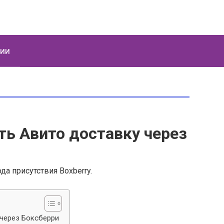
ции
ь Авито доставку через
ода присутствия Boxberry.
 через Боксберри