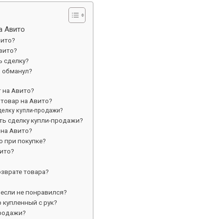
а Авито
вито?
вито?
ь сделку?
о обманул?
 на Авито?
 товар на Авито?
делку купли-продажи?
ть сделку купли-продажи?
 на Авито?
о при покупке?
ито?
озврате товара?
 если не понравился?
 купленный с рук?
продажи?