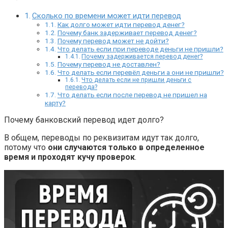
Сколько по времени может идти перевод
Как долго может идти перевод денег?
Почему банк задерживает перевод денег?
Почему перевод может не дойти?
Что делать если при переводе деньги не пришли?
Почему задерживается перевод денег?
Почему перевод не доставлен?
Что делать если перевёл деньги а они не пришли?
Что делать если не пришли деньги с
перевода?
Что делать если после перевод не пришел на
карту?
Почему банковский перевод идет долго?
В общем, переводы по реквизитам идут так долго,
потому что
они случаются только в определенное
время и проходят кучу проверок
.