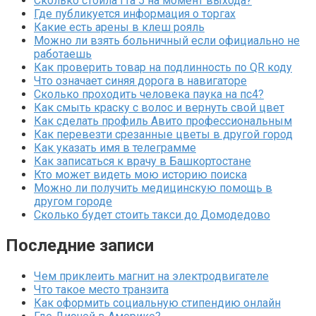
Сколько стоила гта 5 на момент выхода?
Где публикуется информация о торгах
Какие есть арены в клеш рояль
Можно ли взять больничный если официально не
работаешь
Как проверить товар на подлинность по QR коду
Что означает синяя дорога в навигаторе
Сколько проходить человека паука на пс4?
Как смыть краску с волос и вернуть свой цвет
Как сделать профиль Авито профессиональным
Как перевезти срезанные цветы в другой город
Как указать имя в телеграмме
Как записаться к врачу в Башкортостане
Кто может видеть мою историю поиска
Можно ли получить медицинскую помощь в
другом городе
Сколько будет стоить такси до Домодедово
Последние записи
Чем приклеить магнит на электродвигателе
Что такое место транзита
Как оформить социальную стипендию онлайн