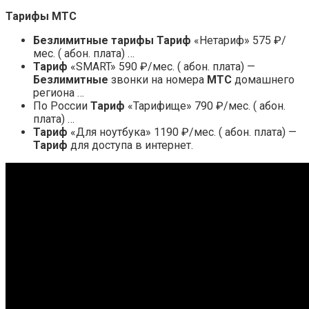
Тарифы МТС
Безлимитные тарифы
Тариф
«Нетариф» 575 ₽/
мес. ( абон. плата) …
Тариф
«SMART» 590 ₽/мес. ( абон. плата) —
Безлимитные
звонки на номера
МТС
домашнего
региона …
По России
Тариф
«Тарифище» 790 ₽/мес. ( абон.
плата) …
Тариф
«Для ноутбука» 1190 ₽/мес. ( абон. плата) —
Тариф
для доступа в интернет.