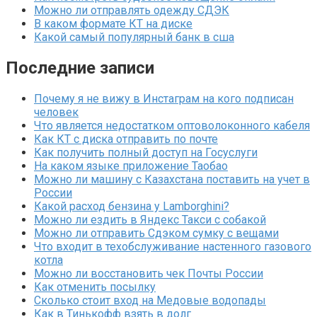
Можно ли отправлять одежду СДЭК
В каком формате КТ на диске
Какой самый популярный банк в сша
Последние записи
Почему я не вижу в Инстаграм на кого подписан
человек
Что является недостатком оптоволоконного кабеля
Как КТ с диска отправить по почте
Как получить полный доступ на Госуслуги
На каком языке приложение Таобао
Можно ли машину с Казахстана поставить на учет в
России
Какой расход бензина у Lamborghini?
Можно ли ездить в Яндекс Такси с собакой
Можно ли отправить Сдэком сумку с вещами
Что входит в техобслуживание настенного газового
котла
Можно ли восстановить чек Почты России
Как отменить посылку
Сколько стоит вход на Медовые водопады
Как в Тинькофф взять в долг