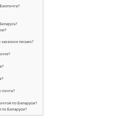
 Белпочта?
Беларусь?
уси?
е заказное письмо?
почте?
а?
а?
с почта?
очтой по Беларуси?
 по Беларуси?