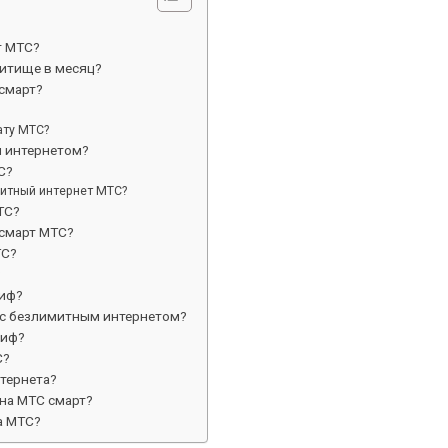
т МТС?
итище в месяц?
смарт?
ату МТС?
м интернетом?
С?
митный интернет МТС?
ТС?
 смарт МТС?
ТС?
?
риф?
с безлимитным интернетом?
риф?
С?
тернета?
на МТС смарт?
а МТС?