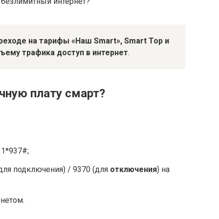
 безлимитный интернет?
реходе на тарифы «Наш Smart», Smart Top и
бъему трафика доступ в интернет
.
чную плату смарт?
11*937#;
для подключения) / 9370 (для
отключения
) на
нетом.