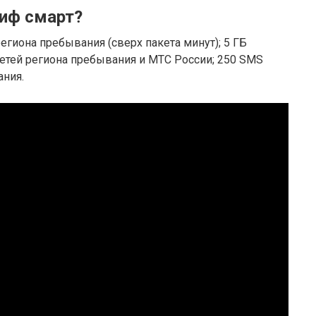
риф смарт?
гиона пребывания (сверх пакета минут); 5 ГБ
 сетей региона пребывания и МТС России; 250 SMS
ания.