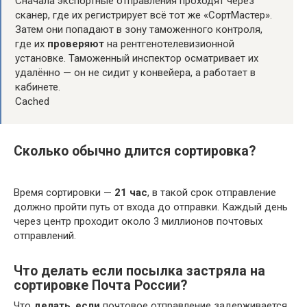
Сначала экспортные отправления проходят через
сканер, где их регистрирует всё тот же «СортМастер».
Затем они попадают в зону таможенного контроля,
где их
проверяют
на рентгенотелевизионной
установке. Таможенный инспектор осматривает их
удалённо — он не сидит у конвейера, а работает в
кабинете.
Cached
Сколько обычно длится сортировка?
Время сортировки —
21 час
, в такой срок отправление
должно пройти путь от входа до отправки. Каждый день
через центр проходит около 3 миллионов почтовых
отправлений.
Что делать если посылка застряла на
сортировке Почта России?
Что
делать
,
если
почтовое отправление задерживается